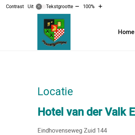
Tekst
Tekst
Contrast
Tekstgrootte
100%
Uit
verkleinen
vergroten
met
met
10%
10%
Home
Locatie
Hotel van der Valk 
Eindhovenseweg Zuid 144