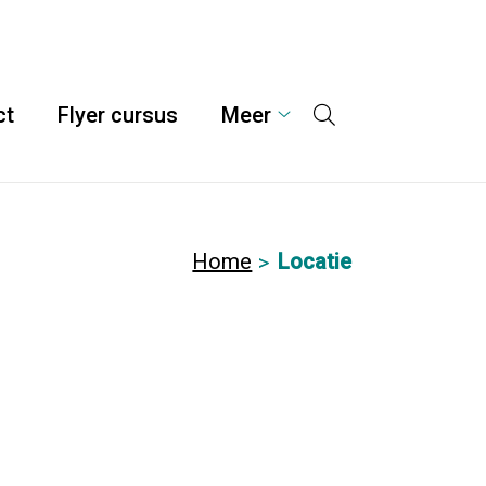
ct
Flyer cursus
Meer
Hoofdmenu
Meer
submenu
Home
Locatie